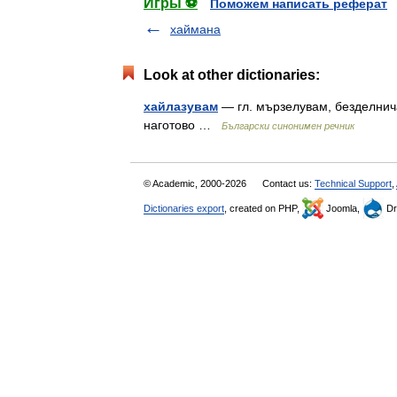
Игры ⚽
Поможем написать реферат
хаймана
Look at other dictionaries:
хайлазувам
— гл. мързелувам, безделнича
наготово …
Български синонимен речник
© Academic, 2000-2026
Contact us:
Technical Support
,
Dictionaries export
, created on PHP,
Joomla,
Dr