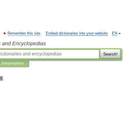
Remember this site
Embed dictionaries into your website
EN
s and Encyclopedias
Search!
Interpretations
к