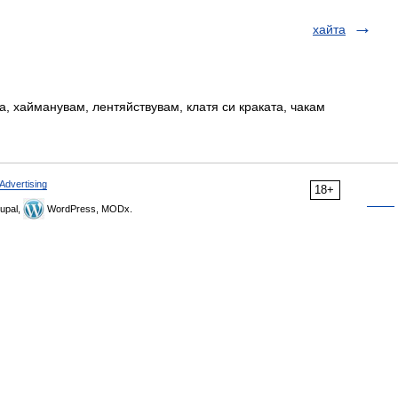
хайта
, хайманувам, лентяйствувам, клатя си краката, чакам
Advertising
18+
upal,
WordPress, MODx.