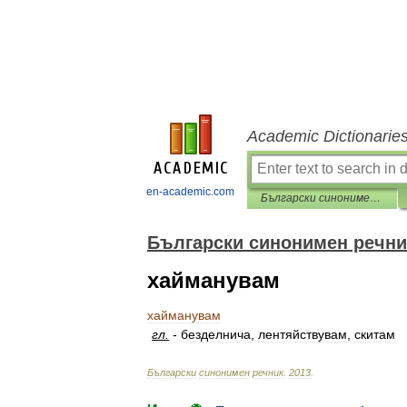
Academic Dictionarie
en-academic.com
Български синонимен речник
Български синонимен речни
хайманувам
хайманувам
гл
.
-
безделнича
,
лентяйствувам
,
скитам
Български
синонимен
речник
.
2013
.